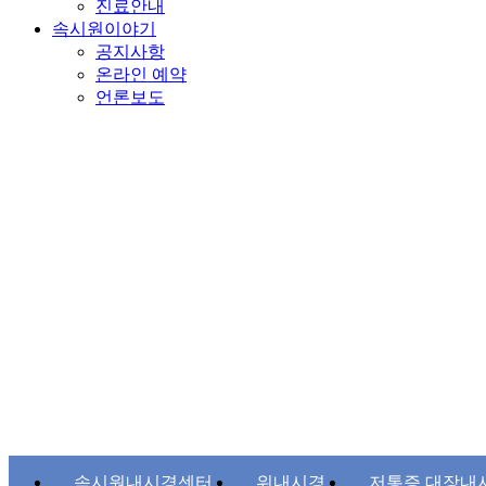
진료안내
속시원이야기
공지사항
온라인 예약
언론보도
속시원내시경센터
위내시경
저통증 대장내