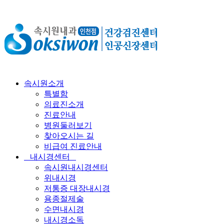
속시원소개
특별함
의료진소개
진료안내
병원둘러보기
찾아오시는 길
비급여 진료안내
내시경센터
속시원내시경센터
위내시경
저통증 대장내시경
용종절제술
수면내시경
내시경소독