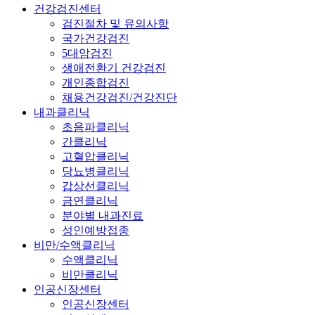
건강검진센터
검진절차 및 유의사항
국가건강검진
5대암검진
생애전환기 건강검진
개인종합검진
채용건강검진/건강진단
내과클리닉
초음파클리닉
간클리닉
고혈압클리닉
당뇨병클리닉
갑상선클리닉
금연클리닉
분야별 내과진료
성인예방접종
비만/수액클리닉
수액클리닉
비만클리닉
인공신장센터
인공신장센터