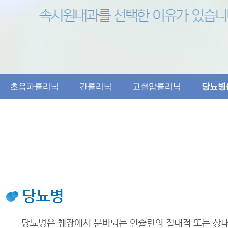
초음파클리닉
간클리닉
고혈압클리닉
당뇨병