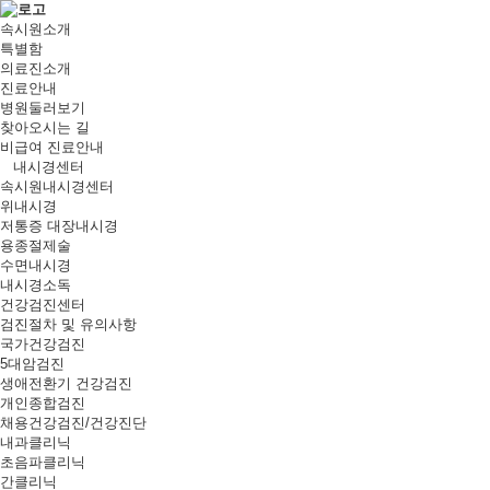
속시원소개
특별함
의료진소개
진료안내
병원둘러보기
찾아오시는 길
비급여 진료안내
내시경센터
속시원내시경센터
위내시경
저통증 대장내시경
용종절제술
수면내시경
내시경소독
건강검진센터
검진절차 및 유의사항
국가건강검진
5대암검진
생애전환기 건강검진
개인종합검진
채용건강검진/건강진단
내과클리닉
초음파클리닉
간클리닉