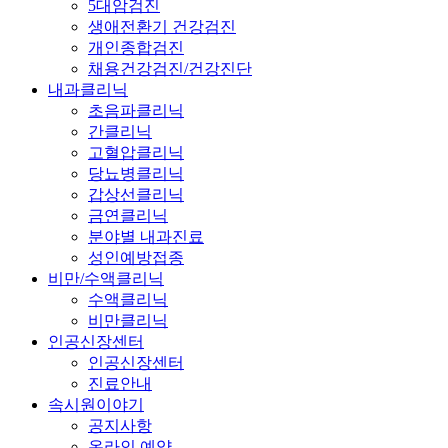
5대암검진
생애전환기 건강검진
개인종합검진
채용건강검진/건강진단
내과클리닉
초음파클리닉
간클리닉
고혈압클리닉
당뇨병클리닉
갑상선클리닉
금연클리닉
분야별 내과진료
성인예방접종
비만/수액클리닉
수액클리닉
비만클리닉
인공신장센터
인공신장센터
진료안내
속시원이야기
공지사항
온라인 예약