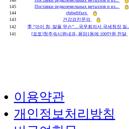
146
Поставки редкоземельных металлов и из...
145
Поставки редкоземельных металлов и из...
144
rfgbgfrfxex
143
건강검진문의
142
李 “아이 참, 말을 무슨”…국무회의서 국세청장 질..
141
[포토]청주속시원내과, 용암1동에 100만원 전달
이용약관
개인정보처리방침