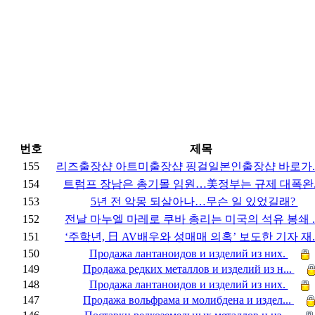
번호
제목
155
리즈출장샵 아트미출장샵 핑걸일본인출장샵 바로가..
154
트럼프 장남은 총기몰 임원…美정부는 규제 대폭완.
153
5년 전 악몽 되살아나…무슨 일 있었길래?
152
전날 마누엘 마레로 쿠바 총리는 미국의 석유 봉쇄 .
151
‘주학년, 日 AV배우와 성매매 의혹’ 보도한 기자 재.
150
Продажа лантаноидов и изделий из них.
149
Продажа редких металлов и изделий из н...
148
Продажа лантаноидов и изделий из них.
147
Продажа вольфрама и молибдена и издел...