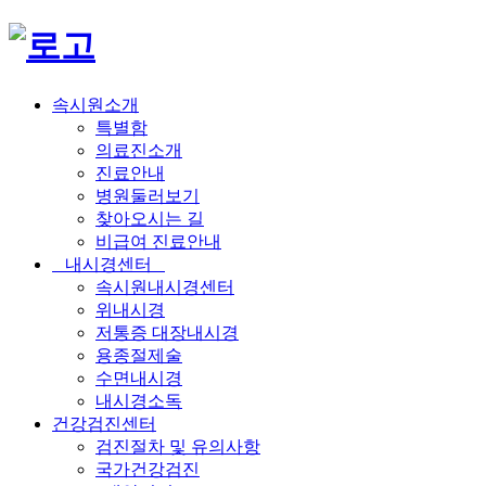
속시원소개
특별함
의료진소개
진료안내
병원둘러보기
찾아오시는 길
비급여 진료안내
내시경센터
속시원내시경센터
위내시경
저통증 대장내시경
용종절제술
수면내시경
내시경소독
건강검진센터
검진절차 및 유의사항
국가건강검진